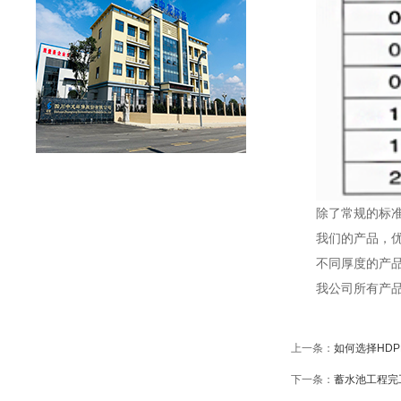
除了常规的标准
我们的产品，
不同厚度的产
我公司所有产
上一条：
如何选择HD
下一条：
蓄水池工程完