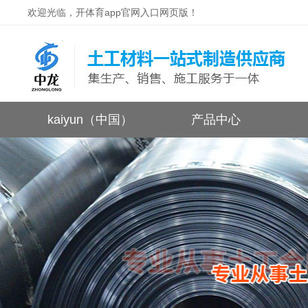
欢迎光临，开体育app官网入口网页版！
kaiyun（中国）
产品中心