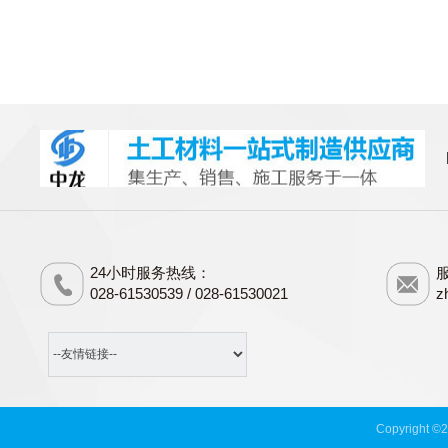
24小时服务热线：
028-61530539 / 028-61530021
z
Copyright 