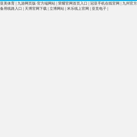
亚美体育
|
九游网页版·官方端网站
|
荣耀官网首页入口
|
冠亚手机在线官网
|
九州官方
备用线路入口
|
天博官网下载
|
立博网站
|
米乐线上官网
|
亚竞电子
|