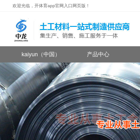
欢迎光临，开体育app官网入口网页版！
kaiyun（中国）
产品中心