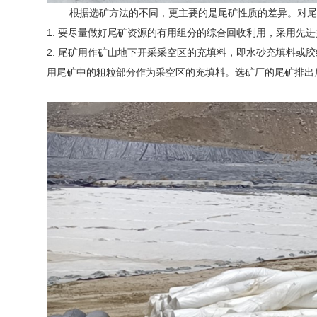
根据选矿方法的不同，更主要的是尾矿性质的差异。对尾矿
1. 要尽量做好尾矿资源的有用组分的综合回收利用，采用
2. 尾矿用作矿山地下开采采空区的充填料，即水砂充填料
用尾矿中的粗粒部分作为采空区的充填料。选矿厂的尾矿排出