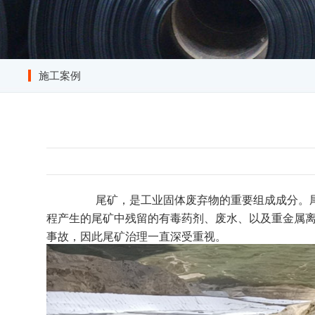
施工案例
尾矿，是工业固体废弃物的重要组成成分。
程产生的尾矿中残留的有毒药剂、废水、以及重金属
事故，因此尾矿治理一直深受重视。