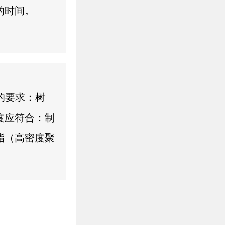
一种食用鱼
的时间。
区都有分布，
过程中，长期
于水泥池没法
以让任何事物
投喂一些植物
。通过测试氧
长。所以通常
膜中抗氧化剂
料的要求：树
底部种植一
出土工膜的长
度应符合：制
HDPE土工
脂（高密度聚
的技术指标。
E-MD）密度
中加入稳定
制造低密度聚乙
应的蔓延；但
乙烯（PE-
剂会被消耗，
926g/cm3）