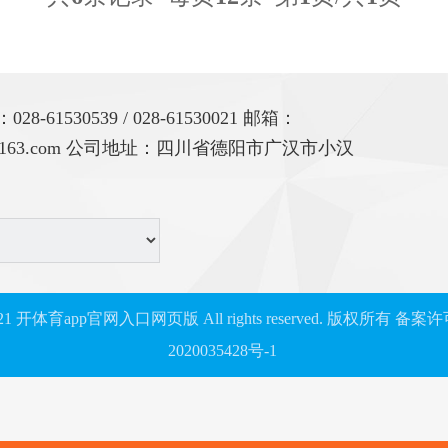
当完全消耗时氧化反应迅速，大
或低密度聚乙烯与线形低密
（PE-LLD，密度应为
0.915g/cm3~0.926g/cm
-61530539 / 028-61530021 邮箱：
（密度应为0.915g/cm3~0.93
312@163.com 公司地址：四川省德阳市广汉市小汉
混合产生；制造线形低密度聚乙
2021 开体育app官网入口网页版 All rights reserved. 版权所有
备案许
2020035428号-1