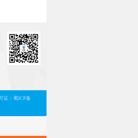
量放...
度聚乙烯
3）、乙烯共聚物
5g/cm3）等
烯...
可证：蜀ICP备