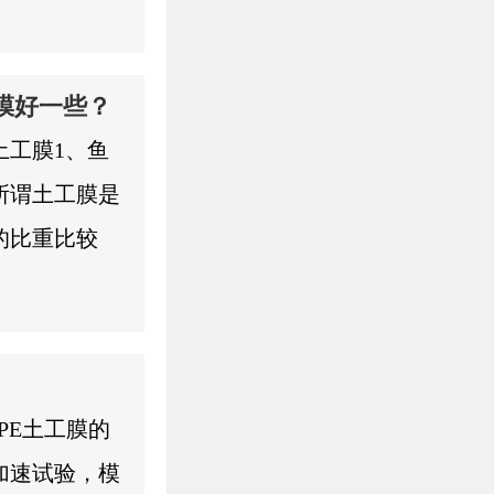
按编号顺序逐
.01ｇ；裁
样尺寸不小于
膜好一些？
平放在基准板
土工膜1、鱼
，使试样收到
所谓土工膜是
时，30s时读
的比重比较
h力学性能：
，还能适应变
其宽条拉伸试
且还很环保。
ＢＲ顶破强力
到不渗水，但
工布的一个重
到打洞也做不
PE土工膜的
鱼类的存活。
加速试验，模