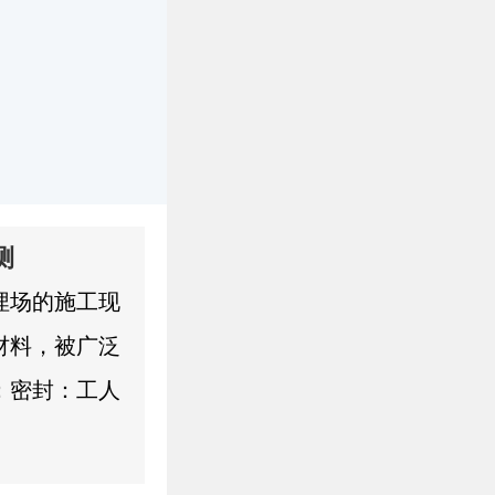
公司简介
联系我们
测
埋场的施工现
材料，被广泛
：密封：工人
理，这是气压
会因气压变化