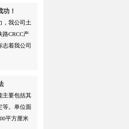
统对土工膜施
成功！
压力环境。数
力，我公司土
记录器用于收
路CRCC产
数据将用于评
标志着我公司
：图中工人们
标志着公司具
这体现了对工
质，确保产品
要性说明：通
强企业内部管
法
发现土工膜潜
远而重要的意
能主要包括其
中的...
定等。单位面
00平方厘米