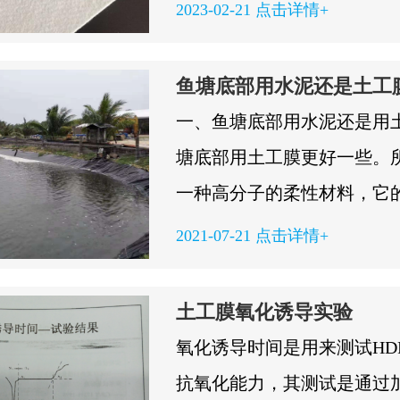
的试样10块，将裁好的试样
2023-02-21 点击详情+
一在天平上称量，读数精确到0
取有代表性的试样10块，试
鱼塘底部用水泥还是土工
基准版的面积，将试样自然
一、鱼塘底部用水泥还是用
与压块之间，轻轻放下压块
塘底部用土工膜更好一些。
的压力为2MPa，接触开始计
一种高分子的柔性材料，它
数，精确到0.01ｍｍ。matc
小，同时具有较强的延伸性
2021-07-21 点击详情+
土工布的力学性能主要包括
性，不仅耐腐蚀耐低温，而
验、梯形撕破强力试验、Ｃ
如果用水泥的话，虽然能做
土工膜氧化诱导实验
试验、刺破强力试验等。土
本身也不透气，而且鱼儿想
氧化诱导时间是用来测试HD
要质量...
到，甚至会影响到一些底栖
抗氧化能力，其测试是通过