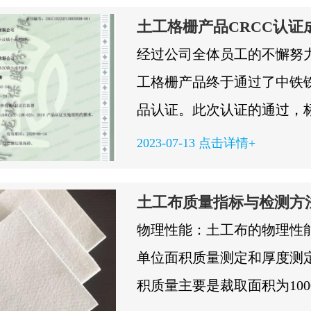
而泄漏。加压：通过控制系
土工格栅产品CRCC认证
加气压，模拟实际使用中的
经过公司全体员工的不懈努
据记录：压力传感器和数据
工格栅产品终于通过了中铁铁
集加压过程中的数据，这些
品认证。此次认证的通过，
估土工膜的性能。人员操作
已经与铁路行业正式接轨，
2023-07-13 点击详情+
正在仔细观察和记录数据，
备持续向市场提供产品的资
程质量严格把控的态度。重
在市场上顺利流通，对于增
土工布质量指标与检测方
过这种气压检测，可以及时
理力、外部竞争力都具有深
物理性能：土工布的物理性
在的缺陷，确保其在垃圾填埋场
义。...
单位面积质量测定和厚度测
积质量主要是裁取面积为100