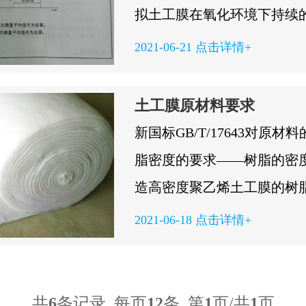
2、拿草鱼做例子，草鱼是
拟土工膜在氧化环境下持续
类。这种鱼在我国的很多地
HDPE土工膜在施工和使用
2021-06-21 点击详情+
人工饲养也很常见，不过由
暴露在氧气环境下，氧气可
种植水草，所以要经常给它
产生老化，土工膜也不例外
土工膜原材料要求
性饵料，这样它才能迅速生
化诱导时间，可以了解土工
新国标GB/T/17643对原材
使用土工膜会更好一些，在
的含量水平，从而可以判断
脂密度的要求——树脂的密
些...
久性能。氧化诱导时间是考量
造高密度聚乙烯土工膜的树
膜长久性能的一个非常重要
乙烯PE-HD或中密度聚乙烯P
2021-06-18 点击详情+
实验的原理：在高分子材料
应为0.932g/cm3或以上；
剂，比如抗氧剂防止氧化反
烯土工膜的树脂应为低密度聚
是在高温氧气的环境下抗氧
LD，密度应为0.920g/cm3~0.
共
6
条记录 每页
12
条 第
1
页/共
1
页