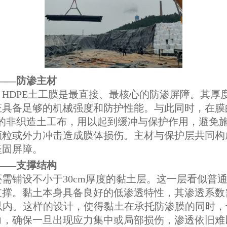
——防渗主材
HDPE土工膜是最直接、最核心的防渗屏障。其厚度
证具备足够的机械强度和防护性能。与此同时，在膜
/m²的非织造土工布，用以起到缓冲与保护作用，避免
颗粒或外力冲击造成膜体损伤。主材与保护层共同构
坚固屏障。
——支撑结构
需铺设不小于30cm厚度的黏土层。这一层看似普
支撑。黏土本身具备良好的低渗透特性，其渗透系数
7cm/s以内。这样的设计，使得黏土在承托防渗膜的同
力，确保一旦出现应力集中或局部损伤，渗透依旧难