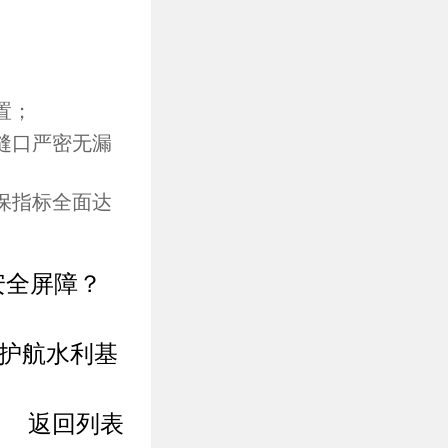
置；
缝口严密无漏
保指标全面达
安全屏障？
技护航水利基
返回列表