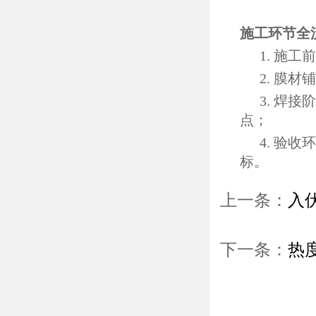
施工环节全
1. 施
2. 膜
3. 焊
点；
4. 验
标。
上一条：
入
下一条：
热
建