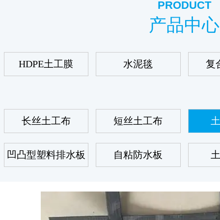
PRODUCT
产品中心
HDPE土工膜
水泥毯
复
长丝土工布
短丝土工布
凹凸型塑料排水板
自粘防水板