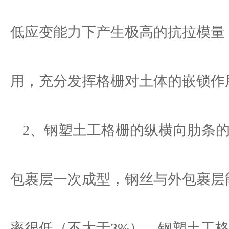
低应变能力下产生极高的抗拉模量
用，充分发挥格栅对土体的嵌锁作
2、钢塑土工格栅的纵横向肋条
包裹层一次成型，钢丝与外包裹层
率很低（不大于3%）。钢塑土工