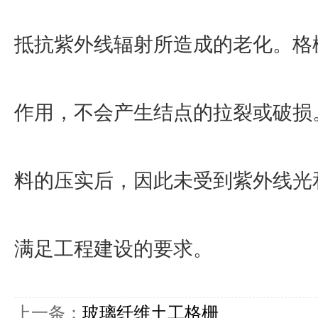
抵抗紫外线辐射所造成的老化。格
作用，不会产生结点的拉裂或破损
料的压实后，因此未受到紫外线光
满足工程建设的要求。
上一条：
玻璃纤维土工格栅