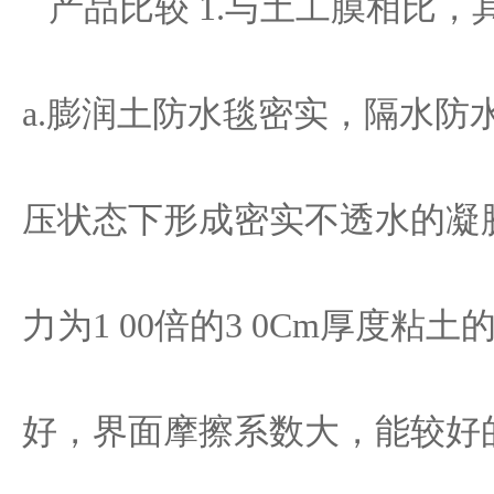
产品比较 1.与土工膜相比
a.膨润土防水毯密实，隔水防
压状态下形成密实不透水的凝
力为1 00倍的3 0Cm厚度粘土
好，界面摩擦系数大，能较好