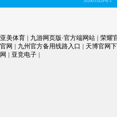
2020035428号-1
亚美体育
|
九游网页版·官方端网站
|
荣耀
官网
|
九州官方备用线路入口
|
天博官网下
网
|
亚竞电子
|