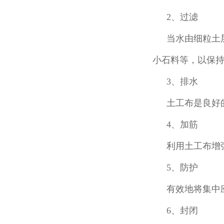
2、过滤
当水由细粒土
小石料等，以保
3、排水
土工布是良好
4、加筋
利用土工布增
5、防护
有效地将集中
6、封闭