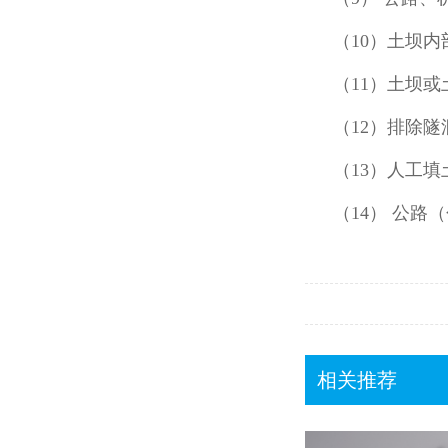
（10）土坝
（11）土坝
（12）排除
（13）人工
（14） 公
相关推荐