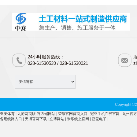
24小时服务热线：
028-61530539 / 028-61530021
z
Copyright 
亚美体育
|
九游网页版·官方端网站
|
荣耀官网首页入口
|
冠亚手机在线官网
|
九州官方
备用线路入口
|
天博官网下载
|
立博网站
|
米乐线上官网
|
亚竞电子
|