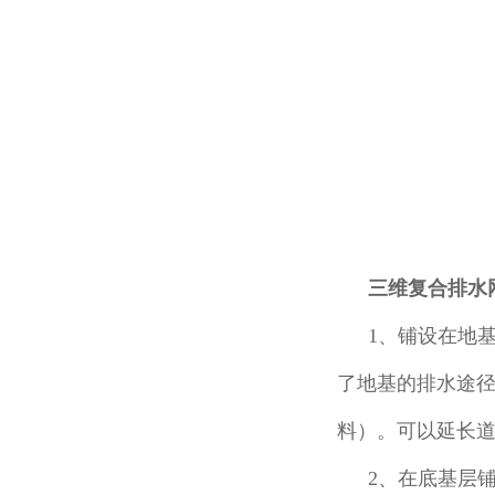
三维复合排水
1、铺设在地
了地基的排水途
料）。可以延长
2、在底基层