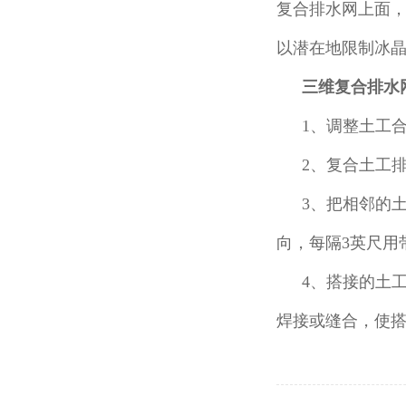
复合排水网上面
以潜在地限制冰
三维复合排水
1、调整土工
2、复合土工
3、把相邻的
向，每隔3英尺用
4、搭接的土
焊接或缝合，使