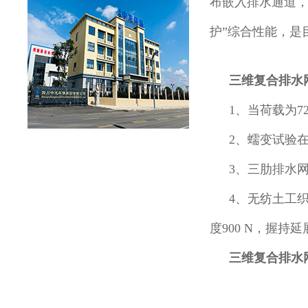
布嵌入排水通道，
护”综合性能，是
三维复合排水
1、当荷载为72
2、蠕变试验在
3、三肋排水网芯
4、无纺土工织物
度900 N，握持延展
三维复合排水