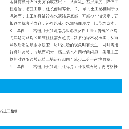
地将荷载分布到更宽的底基层上，从而减少基层厚度，降低工
程造价，缩短工期，延长使用寿命。 2、 单向土工格栅用于水
泥路面：土工格栅铺设在水泥铺层底部，可减少车辙深度，延
长路面抗疲劳寿命，还可以减少水泥铺面厚度，以节约成本。
3、 单向土工格栅用于加固路堤坝迦坡及挡土墙：传统的路堤
尤其是高路堤的填筑往往需要超填且路肩边缘不易压实，从而
导致后期边坡雨水浸袭，坍塌失稳的现象时有发生，同时需用
较缓的边坡，占地面积大，挡土墙也有同样的问题，采用土工
格栅对路堤边坡或挡土墙进行加固可减少二分一占地面积。
4、 单向土工格栅用于加固江河海堤：可做成石笼，再与格栅
并用，防止堤坝被海水冲刷造成塌陷，石笼具有渗透性，能减
缓海浪冲击，延长堤坝寿命，节省人力物力，缩短P> 5、 单
向土工格栅用于处理垃圾掩埋场：土工格栅与其它土合成材料
结合使用处理垃圾掩埋场，可以有效地解决地基不均匀沉降、
衍生气体排放等问题，且可大限度地提高垃圾掩埋场的存储能
力。
纤维土工格栅